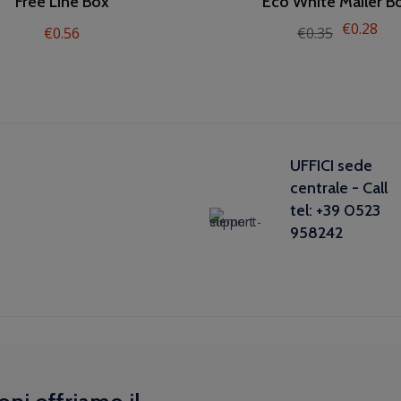
Free Line Box
Eco White Mailer B
€
0.28
€
0.56
€
0.35
UFFICI sede
centrale - Call
tel: +39 0523
958242