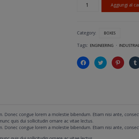
Eco
Aggiungi al ca
Gray
Box
quantità
Category:
BOXES
Tags:
ENGINEERING
INDUSTRIA
Fai
Fai
Fai
clic
clic
clic
per
qui
qui
condividere
per
per
su
condividere
condivid
Facebook
su
su
(Si
Twitter
Pinterest
apre
(Si
(Si
in
apre
apre
una
in
in
nuova
una
una
finestra)
nuova
nuova
finestra)
finestra)
um. Donec congue lorem a molestie bibendum. Etiam nisi ante, consect
unc quis dui sollicitudin ornare ac vitae lectus.
um. Donec congue lorem a molestie bibendum. Etiam nisi ante, consect
unc quis dui sollicitudin ornare ac vitae lectus.