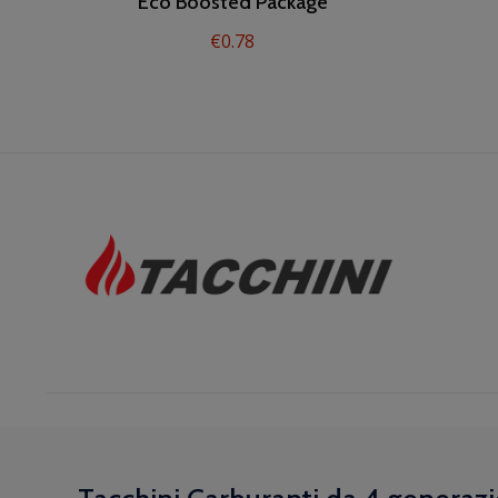
Eco Boosted Package
€
0.78