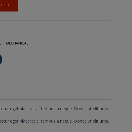
rrello
L
MECHANICAL
Fai
clic
qui
per
ere
condividere
su
Tumblr
(Si
apre
in
una
nuova
finestra)
etur eget placerat a, tempus a neque. Donec ut elit urna.
etur eget placerat a, tempus a neque. Donec ut elit urna.