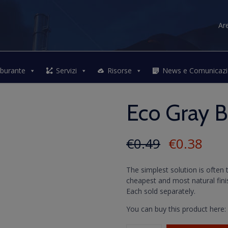
Ar
Skip
to
rburante
Servizi
Risorse
News e Comunicazi
content
Eco Gray 
€
0.49
€
0.38
The simplest solution is often
cheapest and most natural fini
Each sold separately.
You can buy this product here