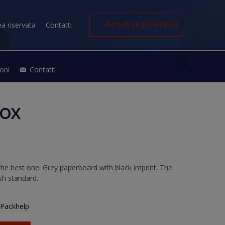
Richiedi un preventivo!
ea riservata
Contatti

oni
Contatti
Box
 the best one. Grey paperboard with black imprint. The
sh standard.
:
Packhelp