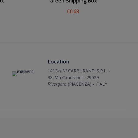
ox
Green Shipping Box
€
0.68
Location
CARBURANTI S.R.L. -
TACCHINI
38, Via C.morandi - 29029
(PIACENZA) - ITALY
Rivergaro