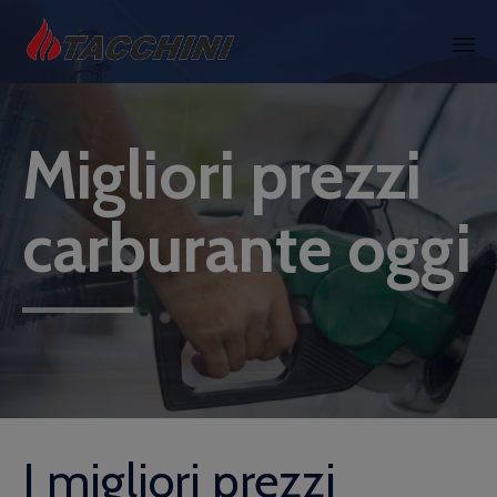
Skip
to
content
Migliori prezzi
carburante oggi
I migliori prezzi