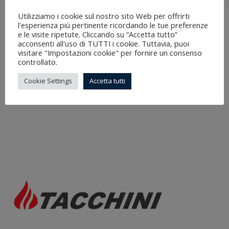
Utilizziamo i cookie sul nostro sito Web per offrirti
l'esperienza più pertinente ricordando le tue preferenze
e le visite ripetute. Cliccando su “Accetta tutto”
acconsenti all'uso di TUTTI i cookie. Tuttavia, puoi
visitare "Impostazioni cookie" per fornire un consenso
controllato.
Eco White Mailer Box
Green Shipping Box
Cookie Settings
Accetta tutti
€
0.35
€
0.28
€
0.68