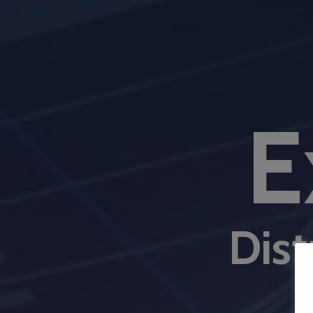
E
Dist