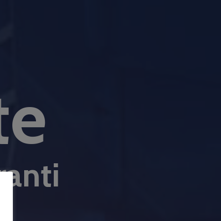
te
ranti