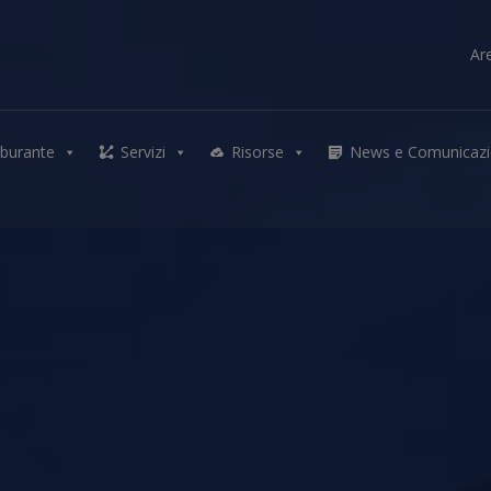
Ar
Skip
to
rburante
Servizi
Risorse
News e Comunicazi
content