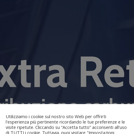
xtra Re
ribuzione carbu
Utilizziamo i cookie sul nostro sito Web per offrirti
l'esperienza più pertinente ricordando le tue preferenze e le
Una consegna veloce e puntuale, grazie ai nostri mezzi
visite ripetute. Cliccando su “Accetta tutto” acconsenti all'uso
ritiriamo direttamente delle raffinerie
di TUTTI i cookie. Tuttavia, puoi visitare "Impostazioni