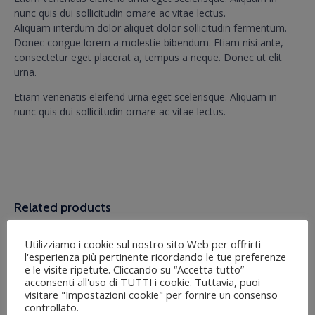
nunc quis dui sollicitudin ornare ac vitae lectus.
Aliquam interdum dolor aliquet dolor sollicitudin fermentum.
Donec congue lorem a molestie bibendum. Etiam nisi ante,
consectetur eget placerat a, tempus a neque. Donec ut elit
urna.
Etiam venenatis eleifend urna eget scelerisque. Aliquam in
nunc quis dui sollicitudin ornare ac vitae lectus.
Related products
Utilizziamo i cookie sul nostro sito Web per offrirti
l'esperienza più pertinente ricordando le tue preferenze
e le visite ripetute. Cliccando su “Accetta tutto”
acconsenti all'uso di TUTTI i cookie. Tuttavia, puoi
visitare "Impostazioni cookie" per fornire un consenso
controllato.