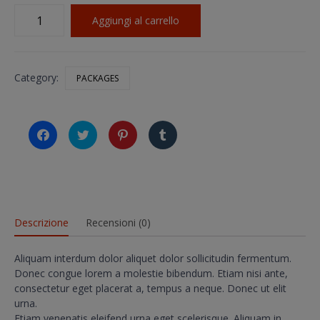
Eco
Aggiungi al carrello
Mailer
Box
quantità
Category:
PACKAGES
Fai
Fai
Fai
Fai
clic
clic
clic
clic
per
qui
qui
qui
condividere
per
per
per
su
condividere
condividere
condividere
Facebook
su
su
su
(Si
Twitter
Pinterest
Tumblr
apre
(Si
(Si
(Si
in
apre
apre
apre
una
in
in
in
Descrizione
Recensioni (0)
nuova
una
una
una
finestra)
nuova
nuova
nuova
finestra)
finestra)
finestra)
Aliquam interdum dolor aliquet dolor sollicitudin fermentum.
Donec congue lorem a molestie bibendum. Etiam nisi ante,
consectetur eget placerat a, tempus a neque. Donec ut elit
urna.
Etiam venenatis eleifend urna eget scelerisque. Aliquam in