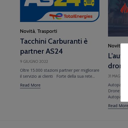
Category
Novità
Trasporti
,
Tacchini Carburanti è
Category
Novità
partner AS24
L’auto
9 GIUGNO 2022
drone
Oltre 15.000 stazioni partner per migliorare
il servizio ai clienti Forte della sua rete...
31 MAGGIO
Autoparco 
Read More
Drone Un’
Autoparco a
Read Mor