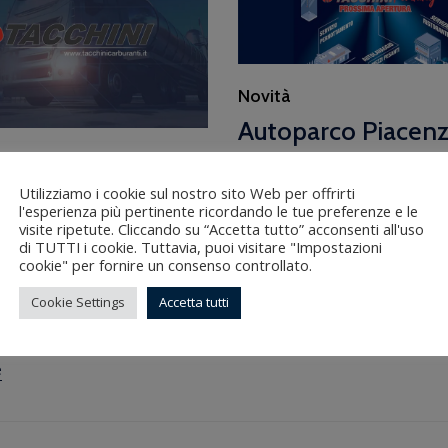
Category
Novità
Autoparco Piacenz
prossima apertura
parco visto dal
Utilizziamo i cookie sul nostro sito Web per offrirti
17 DICEMBRE 2021
l'esperienza più pertinente ricordando le tue preferenze e le
visite ripetute. Cliccando su “Accetta tutto” acconsenti all'uso
Stiamo per inaugurare il nuovo
di TUTTI i cookie. Tuttavia, puoi visitare "Impostazioni
di Piacenza a marchio TACCHINI
cookie" per fornire un consenso controllato.
 2022
i lavori per...
Tacchini Piacenza visto dal
Cookie Settings
Accetta tutti
Read More
immagine del nostro
ll’uscita Piacenza SUD visto...
e