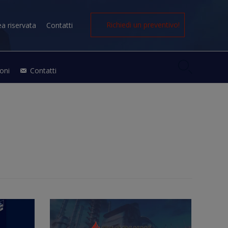
Richiedi un preventivo!
ea riservata
Contatti

oni
Contatti